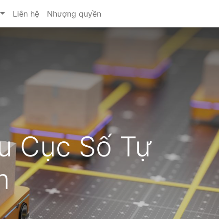
Liên hệ
Nhượng quyền
u Cục Số Tự
m