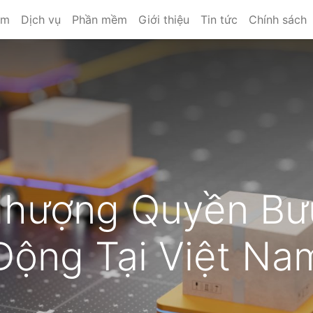
ẩm
Dịch vụ
Phần mềm
Giới thiệu
Tin tức
Chính sách
hượng Quyền Bư
Động Tại Việt Na