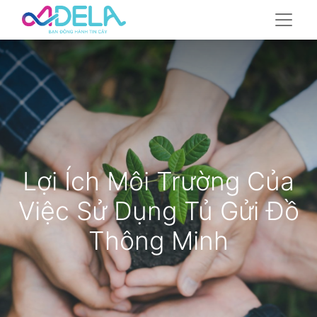
Lợi Ích Môi Trường Của
Việc Sử Dụng Tủ Gửi Đồ
Thông Minh