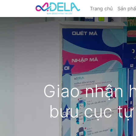
Trang chủ
Sản ph
Giao nhận h
bưu cục tự