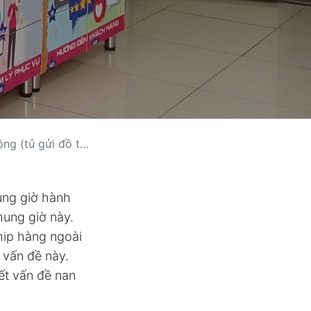
ửi đồ thông minh)
ung giờ hành
hung giờ này.
hip hàng ngoài
 vấn đề này.
ết vấn đề nan