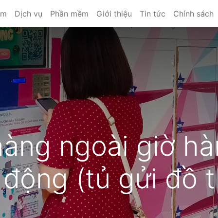
ẩm
Dịch vụ
Phần mềm
Giới thiệu
Tin tức
Chính sách
àng ngoài giờ hà
 động (tủ gửi đồ 