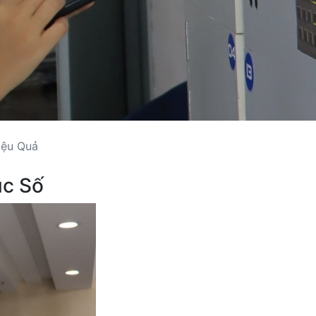
iệu Quả
ục Số