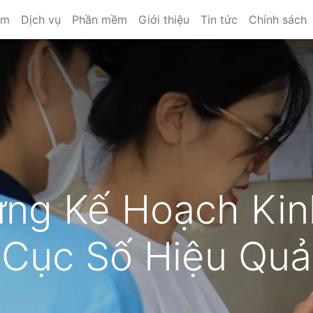
ẩm
Dịch vụ
Phần mềm
Giới thiệu
Tin tức
Chính sách
ựng Kế Hoạch Kin
Cục Số Hiệu Quả