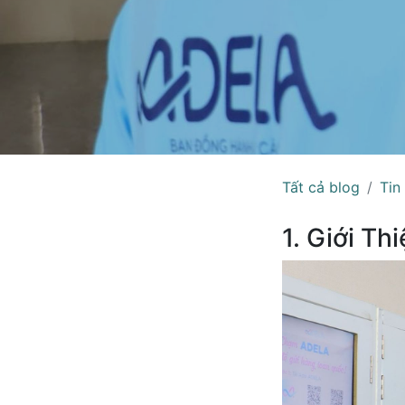
Tất cả blog
Tin
1. Giới T