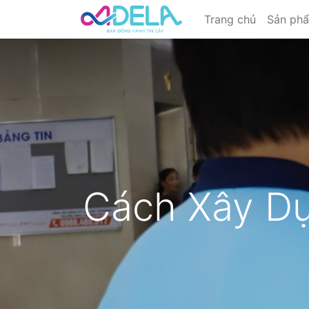
Trang chủ
Sản ph
Cách Xây D