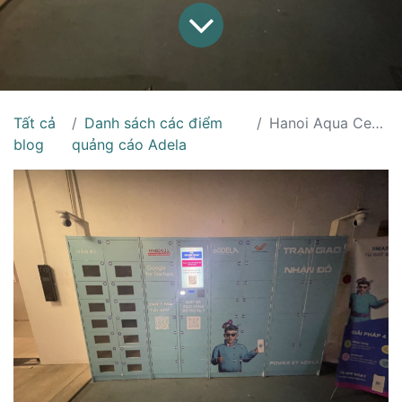
Tất cả
Danh sách các điểm
Hanoi Aqua Central Hầm B1
blog
quảng cáo Adela