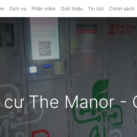
ẩm
Dịch vụ
Phần mềm
Giới thiệu
Tin tức
Chính sách
 cư The Manor - 