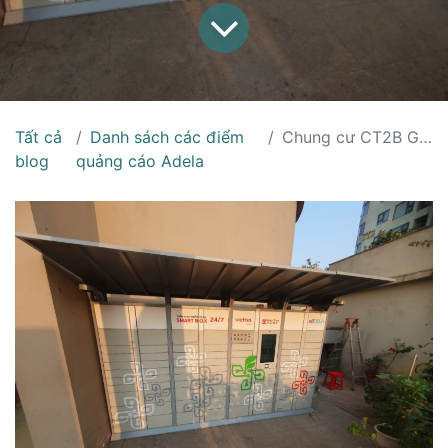
Tất cả
Danh sách các điểm
Chung cư CT2B Gelexia Riverside
blog
quảng cáo Adela